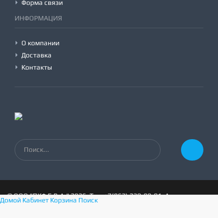
Форма связи
ИНФОРМАЦИЯ
О компании
Доставка
Контакты
©
ООО "ПКФ Е.В.А."
2026, Тел:
+7(863) 230-99-01
,
Адрес:
Домой
Кабинет
Корзина
Поиск
г.Ростов-на-Дону, пер.1-й Машиностроительный 3а