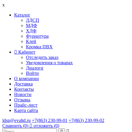
x
Каталог
ЛДСП
МДФ
ХДФ
Фурнитура
Клей
Кромка ПВХ
Кабинет
Отследить заказ
Уведомления о товарах
Диалоги
Войти
О компании
Доставка
Контакты
Новости
Отзывы
Прайс-лист
Карта сайта
ldsp@evaltd.ru
+7(863) 230-99-01
+7(863) 230-99-02
Сравнить (
0
)
отложить (
0
)