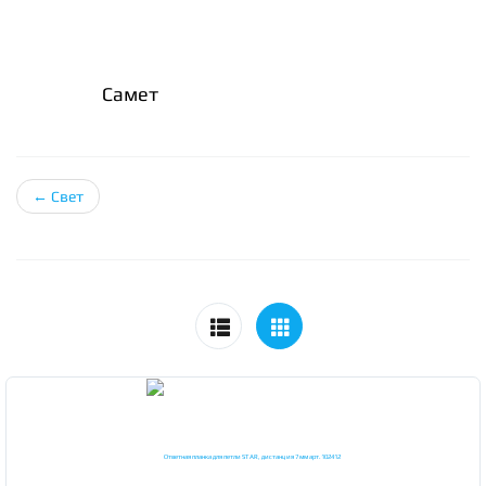
Самет
←
Свет