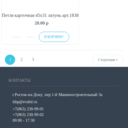
Петля карточная 45х31 латунь арт.1838
20.00
p
В КОРЗИНУ
1
2
3
Next
Следующая »
КОНТАКТЫ
г.Ростов-на-Дону, пер.1-й Машиностроительный 3а
ldsp@evaltd.ru
+7(863) 230-99-01
+7(863) 230-99-02
09:00 - 17:30