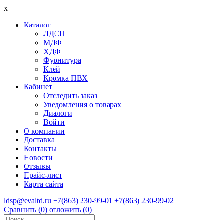
x
Каталог
ЛДСП
МДФ
ХДФ
Фурнитура
Клей
Кромка ПВХ
Кабинет
Отследить заказ
Уведомления о товарах
Диалоги
Войти
О компании
Доставка
Контакты
Новости
Отзывы
Прайс-лист
Карта сайта
ldsp@evaltd.ru
+7(863) 230-99-01
+7(863) 230-99-02
Сравнить (
0
)
отложить (
0
)