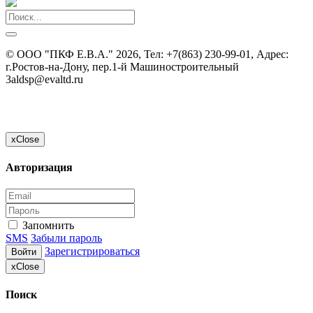
©
ООО "ПКФ Е.В.А."
2026, Тел:
+7(863) 230-99-01
,
Адрес:
г.Ростов-на-Дону, пер.1-й Машиностроительный
3а
ldsp@evaltd.ru
x
Close
Авторизация
Запомнить
SMS
Забыли пароль
Зарегистрироваться
Войти
x
Close
Поиск