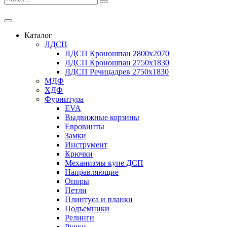
Каталог
ЛДСП
ЛДСП Кроношпан 2800x2070
ЛДСП Кроношпан 2750x1830
ЛДСП Речицадрев 2750x1830
МДФ
ХДФ
Фурнитура
EVA
Выдвижные корзины
Евровинты
Замки
Инструмент
Крючки
Механизмы купе ДСП
Направляющие
Опоры
Петли
Плинтуса и планки
Подъемники
Релинги
Ручки