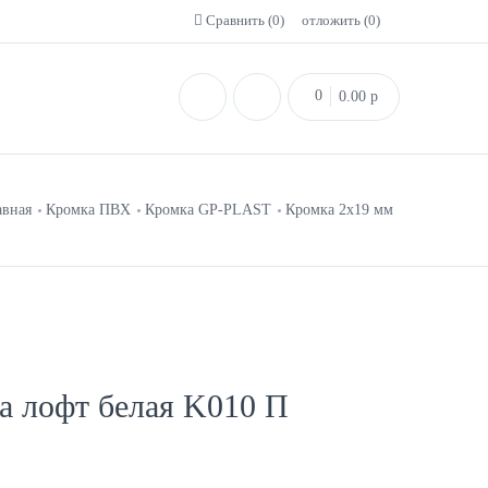
Сравнить (
0
)
отложить (
0
)
0
0.00
p
авная
Кромка ПВХ
Кромка GP-PLAST
Кромка 2x19 мм
а лофт белая K010 П