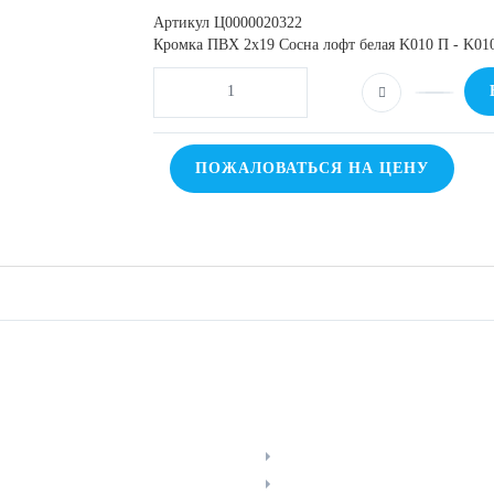
Артикул
Ц0000020322
Кромка ПВХ 2х19 Сосна лофт белая K010 П - K0
ПОЖАЛОВАТЬСЯ НА ЦЕНУ
Й КАБИНЕТ
НАВИГАЦИЯ
ить заказ
Прайс-лист
мления о товарах
Новости