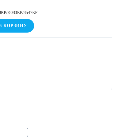
10КР/K083КР/8547КР
В КОРЗИНУ
ИНФОРМАЦИЯ
О компании
Доставка