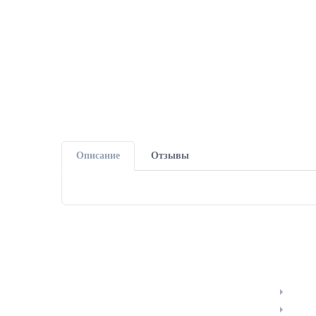
Описание
Отзывы
КОНТАКТЫ
ЛИЧНЫ
г.Ростов-на-Дону, пер.1-й
Отслед
Машиностроительный 3а
Уведо