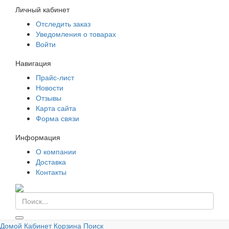
Личный кабинет
Отследить заказ
Уведомления о товарах
Войти
Навигация
Прайс-лист
Новости
Отзывы
Карта сайта
Форма связи
Информация
О компании
Доставка
Контакты
©
ООО "ПКФ Е.В.А."
2026, Тел:
+7(863) 230-99-01
,
Адрес:
Домой
Кабинет
Корзина
Поиск