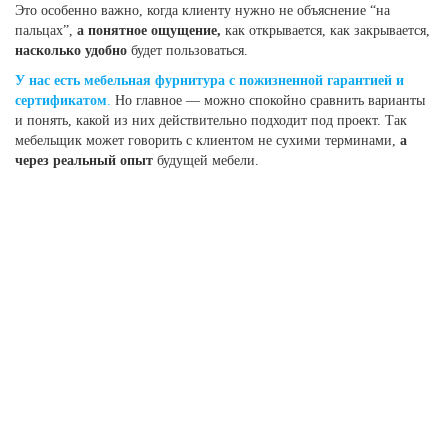
Это особенно важно, когда клиенту нужно не объяснение “на
пальцах”,
а понятное ощущение,
как открывается, как закрывается,
насколько удобно
будет пользоваться.
У нас есть мебельная фурнитура с пожизненной гарантией и
сертификатом
.
Но главное — можно спокойно сравнить варианты
и понять, какой из них действительно подходит под проект. Так
мебельщик может говорить с клиентом не сухими терминами,
а
через реальный опыт
будущей мебели.
КОНТАКТЫ
г.Ростов-на-Дону, пер.1-й Машиностроительный 3а
ldsp@evaltd.ru
+7(863) 230-99-01
+7(863) 230-99-02
09:00 - 17:30