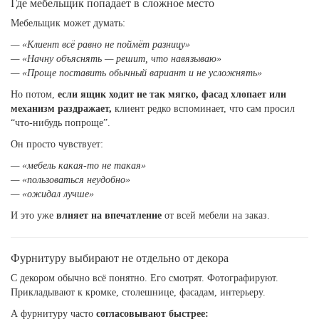
Где мебельщик попадает в сложное место
Мебельщик может думать:
— «Клиент всё равно не поймёт разницу»
— «Начну объяснять — решит, что навязываю»
— «Проще поставить обычный вариант и не усложнять»
Но потом,
если ящик ходит не так мягко, фасад хлопает или
механизм раздражает,
клиент редко вспоминает, что сам просил
“что-нибудь попроще”.
Он просто чувствует:
— «мебель какая-то не такая»
— «пользоваться неудобно»
— «ожидал лучше»
И это уже
влияет на впечатление
от всей мебели на заказ.
Фурнитуру выбирают не отдельно от декора
С декором обычно всё понятно. Его смотрят. Фотографируют.
Прикладывают к кромке, столешнице, фасадам, интерьеру.
А фурнитуру часто
согласовывают быстрее: