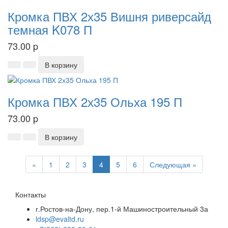
Кромка ПВХ 2х35 Вишня риверсайд
темная K078 П
73.00
p
В корзину
Кромка ПВХ 2х35 Ольха 195 П
73.00
p
В корзину
Previous
Next
«
1
2
3
4
5
6
Следующая »
Контакты
г.Ростов-на-Дону, пер.1-й Машиностроительный 3а
ldsp@evaltd.ru